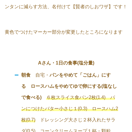
ンタンに減らす方法、名付けて【賢者のしおワザ】です！
黄色でつけたマーカー部分が変更したところになります
Aさん・1日の食事(塩分量)
朝食
自宅・
パンをやめて「ごはん」にす
る ロースハムをやめてゆで卵にする(塩なし
で食べる)
６枚スライス食パン2枚(1.4) パ
ンにつけたバター小さじ１(0.3) ロースハム2
枚(0.7)
ドレッシング大さじ２杯入れたサラ
ダ(0.5) コーンクリームスープ１杯・顆粒