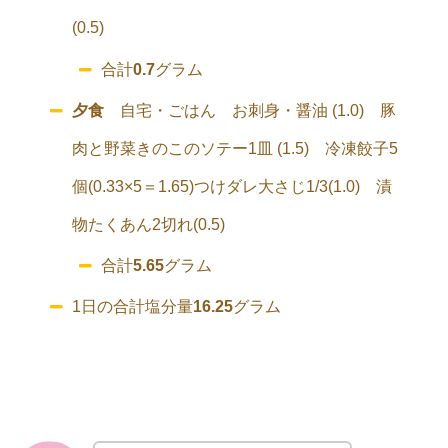
(0.5)
合計
0.7
グラム
夕食
自宅・ごはん お刺身・醤油 (1.0) 豚
肉と野菜きのこのソテー1皿 (1.5) 冷凍餃子5
個(0.33×5＝1.65)つけダレ大さじ1/3(1.0) 漬
物たくあん2切れ(0.5)
合計
5.65
グラム
1日の合計塩分量
16.25
グラム