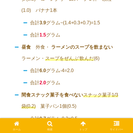
(1.0) バナナ1本
合計
3.9
グラム−(1.4+0.3+0.7)=1.5
合計
1.5
グラム
昼食
外食・
ラーメンのスープを飲まない
ラーメン・
スープをぜんぶ’飲んだ
(6)
合計
6.0
グラム-4=2.0
合計
2.0
グラム
間食
スナック菓子を食べない
スナック菓子1/3
袋(0.2)
菓子パン1個(0.5)
合計
0.7
グラム-0.2=0.5
ホーム
検索
トップ
サイドバー
合計
0.5
グラム