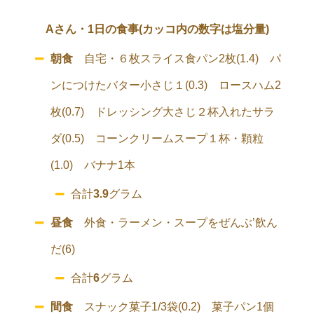
Aさん・1日の食事(カッコ内の数字は塩分量)
朝食
自宅・６枚スライス食パン2枚(1.4) パ
ンにつけたバター小さじ１(0.3) ロースハム2
枚(0.7) ドレッシング大さじ２杯入れたサラ
ダ(0.5) コーンクリームスープ１杯・顆粒
(1.0) バナナ1本
合計
3.9
グラム
昼食
外食・ラーメン・スープをぜんぶ’飲ん
だ(6)
合計
6
グラム
間食
スナック菓子1/3袋(0.2) 菓子パン1個