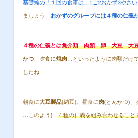
基礎編の「１回の食事は、1ご2おかず3やさい
ましょう
おかずのグループには４種の仁義
４種の仁義とは
魚介類 肉類 卵 大豆 大豆
かつ
、夕食に
焼肉
…といったように肉類だけ
したね
朝食に
大豆製品
(納豆)、昼食に
肉
(とんかつ)、
…このように
４種の仁義を組み合わせるこ