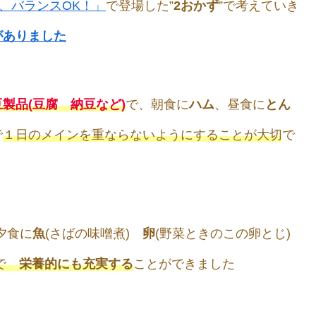
、バランスOK！」
で登場した”
2おかず
”で考えていき
がありました
製品(豆腐 納豆など)
で、朝食に
ハム
、昼食に
とん
で
１日のメインを重ならないようにすることが大切
で
夕食に
魚
(さばの味噌煮)
卵
(野菜ときのこの卵とじ)
とで
栄養的にも充実する
ことができました