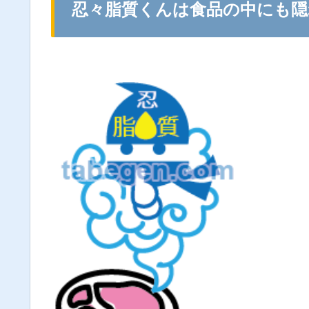
忍々脂質くんは食品の中にも隠