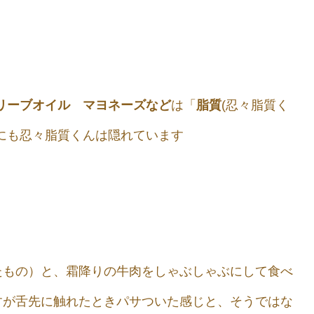
リーブオイル マヨネーズなど
は「
脂質
(忍々脂質く
かにも忍々脂質くんは隠れています
たもの）と、霜降りの牛肉をしゃぶしゃぶにして食べ
すが舌先に触れたときパサついた感じと、そうではな