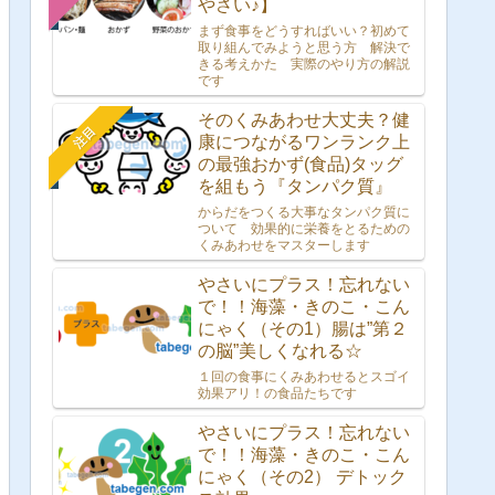
やさい♪】
まず食事をどうすればいい？初めて
取り組んでみようと思う方 解決で
きる考えかた 実際のやり方の解説
です
そのくみあわせ大丈夫？健
注目
康につながるワンランク上
の最強おかず(食品)タッグ
を組もう『タンパク質』
からだをつくる大事なタンパク質に
ついて 効果的に栄養をとるための
くみあわせをマスターします
やさいにプラス！忘れない
で！！海藻・きのこ・こん
にゃく（その1）腸は”第２
の脳”美しくなれる☆
１回の食事にくみあわせるとスゴイ
効果アリ！の食品たちです
やさいにプラス！忘れない
で！！海藻・きのこ・こん
にゃく（その2） デトック