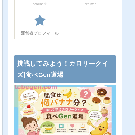
cooking☆
site map
運営者プロフィール
挑戦してみよう！カロリークイ
ズ|食べGen道場