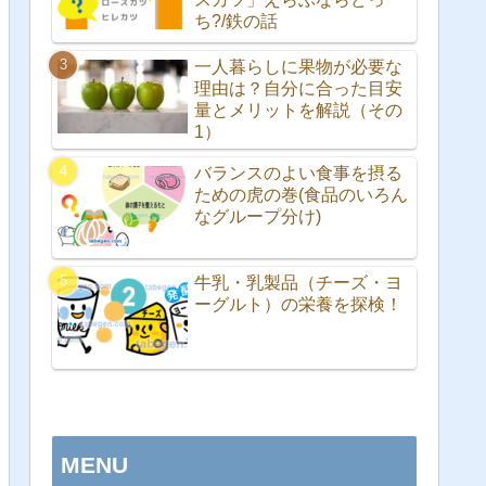
ち?/鉄の話
一人暮らしに果物が必要な
理由は？自分に合った目安
量とメリットを解説（その
1）
バランスのよい食事を摂る
ための虎の巻(食品のいろん
なグループ分け)
牛乳・乳製品（チーズ・ヨ
ーグルト）の栄養を探検！
MENU