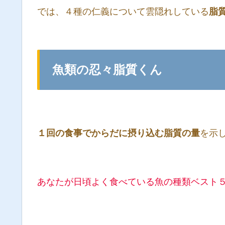
では、４種の仁義について雲隠れしている
脂
魚類の忍々脂質くん
１回の食事でからだに摂り込む脂質の量
を示
あなたが日頃よく食べている魚の種類ベスト