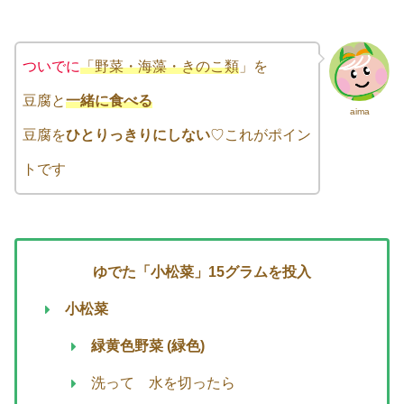
ついでに
「野菜・海藻・きのこ類
」を
豆腐と
一緒に食べる
aima
豆腐を
ひとりっきりにしない
♡これがポイン
トです
ゆでた「小松菜」15グラム
を投入
小松菜
緑黄色野菜 (緑色)
洗って 水を切ったら