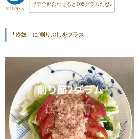
野菜全部合わせると105グラムだ忍♪
忍々脂質くん
「冷奴」に 削りぶしをプラス