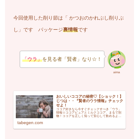
今回使用した削り節は「 かつおのかれぶし削りぶ
し」です パッケージ
裏情報
です
「ウラ」
を見る者「賢者」なり☆！
aima
おいしいココアの秘密♡【ショック！】
じつは・・『賢者のウラ情報』チェック
せよ！
ココア好きなら今すぐチェックすべき「ウラ」
情報☆ココアピュアとミルクココア、まるで別
物！ココアを正しく知って安心して飲めるよう
になろう♡☆
tabegen.com